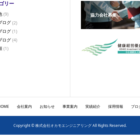
ゴリー
他
(9)
協力会社募集
ブログ
(2)
ブログ
(1)
ブログ
(4)
類
(1)
HOME
会社案内
お知らせ
事業案内
実績紹介
採用情報
ブロ
Copyright © 株式会社オカモエンジニアリング All Rights Reserved.